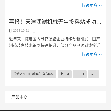
要的影响。传统的投料方式往往伴随着粉尘飞扬、交
阅读更多>>
同时，提高...
叉污染等问题，这些问题不仅影响工作环境，还会导
致产品质量下降。无尘投料站作为一种先进的物料处
喜报！天津润澍机械无尘投料站成功出口美国，助力医药公司无尘生产
理设备，通过其特别的设计和功能，能够有效解决这
些问题，显著提高产品质量。本文将探讨该设备在提


2024-10-22
高产品质量中的具体应用。一、工作原理该设备主要
近年来，随着国内制药装备企业持续创新研发，国产
通过封闭式的投料系统，配合高效过滤装置和负压抽
制药装备技术得到快速提升，部分产品已达到或接近
吸技术，实现物料在投料过程中的无尘化操作。当物
国际水平，并受到国际用户的认可。近日，乐动体育
阅读更多>>
料通过输送管道或手动...
·LD（中国）官方网站 便传来喜讯，公司一批无尘投
料站产品成功出口至美国，将助力美国医药公司无尘
生产，实现绿色可持续发展。天津润澍机械无尘投料
乐动体育·LD（中国）官方网站
上一页
下一页
末页
站成功出口美国13台无尘投料站将在美国医药公司大
放异彩无尘投料站适用于制药、化工、食品、电池材
料等行业中、小袋料的拆包、投放、筛分和卸料。本
次天津润澍机械出口至美国的无尘投料站，共计13
产品中心
台，这些产品将以其突出的性...