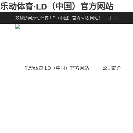
乐动体育·LD（中国）官方网站

欢迎访问乐动体育·LD（中国）官方网站 网站！
乐动体育·LD（中国）官方网站
公司简介