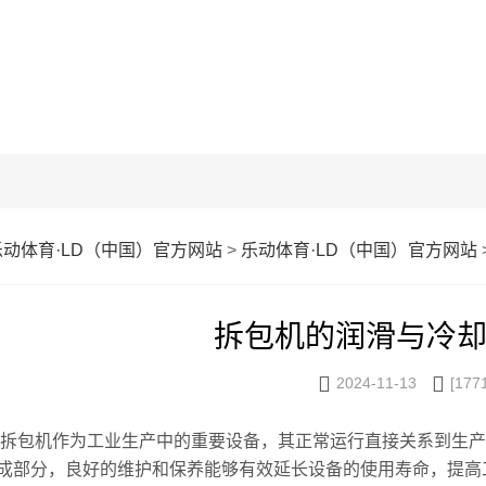
乐动体育·LD（中国）官方网站
>
乐动体育·LD（中国）官方网站
拆包机的润滑与冷


2024-11-13
[177
机作为工业生产中的重要设备，其正常运行直接关系到生产
成部分，良好的维护和保养能够有效延长设备的使用寿命，提高