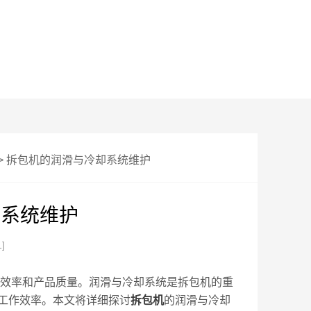
> 拆包机的润滑与冷却系统维护
却系统维护
1]
效率和产品质量。润滑与冷却系统是拆包机的重
工作效率。本文将详细探讨
拆包机
的润滑与冷却