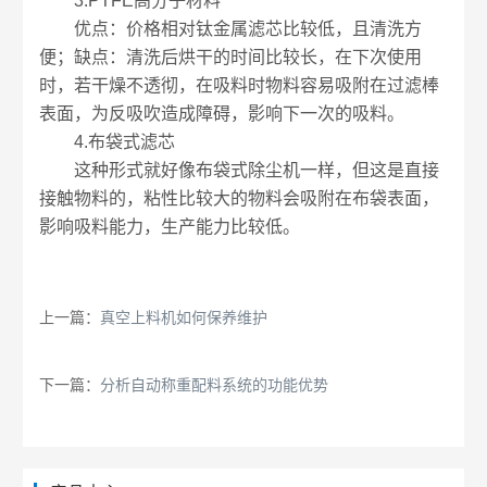
3.PTFE高分子材料
优点：价格相对钛金属滤芯比较低，且清洗方
便；缺点：清洗后烘干的时间比较长，在下次使用
时，若干燥不透彻，在吸料时物料容易吸附在过滤棒
表面，为反吸吹造成障碍，影响下一次的吸料。
4.布袋式滤芯
这种形式就好像布袋式除尘机一样，但这是直接
接触物料的，粘性比较大的物料会吸附在布袋表面，
影响吸料能力，生产能力比较低。
上一篇：
真空上料机如何保养维护
下一篇：
分析自动称重配料系统的功能优势