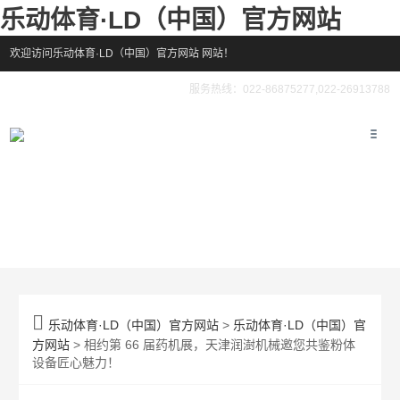
乐动体育·LD（中国）官方网站
欢迎访问乐动体育·LD（中国）官方网站 网站！
服务热线：022-86875277,022-26913788

乐动体育·LD（中国）官方网站
>
乐动体育·LD（中国）官
方网站
> 相约第 66 届药机展，天津润澍机械邀您共鉴粉体
设备匠心魅力！