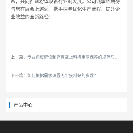
系，共同推动粉体设备行业的发展。公司诚挚地期待
与您在展会上邂逅，携手探寻优化生产流程、提升企
业效益的全新路径！​
上一篇：
专业角度解读制药真空上料机定期保养的规范与流程
下一篇：
如何根据需求设置无尘投料站的参数？
产品中心