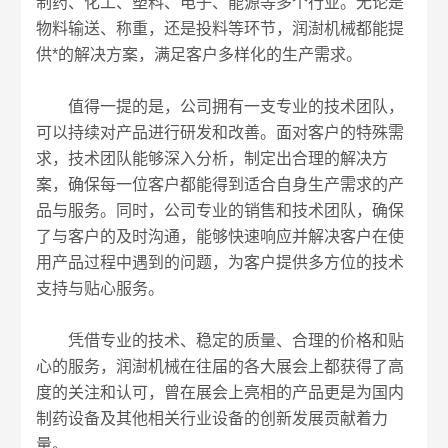
制药、化工、塑料、电子、能源等多个行业。无论是
物料输送、称重，还是投料等环节，润澍机械都能提
供*的解决方案，满足客户多样化的生产需求。​
值得一提的是，公司拥有一支专业的技术团队，
可以持续对产品进行研发和改善。面对客户的特殊需
求，技术团队能够深入分析，制定出合理的解决方
案，确保每一位客户都能得到适合自身生产需求的产
品与服务。同时，公司专业的销售和技术团队，确保
了与客户的及时沟通，能够快速响应并解决客户在使
用产品过程中遇到的问题，为客户提供多方位的技术
支持与贴心服务。​
凭借专业的技术、稳定的质量、合理的价格和贴
心的服务，润澍机械在往届的各大展会上都获得了高
度的关注和认可，曾在展会上亮相的产品更是为国内
制药设备及其他相关行业设备的创新发展贡献着力
量。​