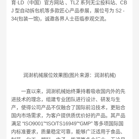
育·LD（中国）官方网站 、TLZ 系列无尘投料站、CB
J 型自动拆包机等多款匠心产品参展，展位号为 S2 -
34(包装一馆)，诚邀各界人士莅临参观交流。​
润澍机械展位效果图(图片来源：润澍机械)
一直以来，润澍机械始终秉持着吸收国内外的先
进技术的理念，组建专业团队进行设计、研发与生
产，使得公司产品不仅融合了国际前沿技术，更贴合
国内市场需求，为客户提供质优价好的产品。其产品
满足 “ISO9001”“ISO/TS16949”“GMP” 等多项国际国
内标准要求，质量稳定可靠，能够广泛适用于食品、