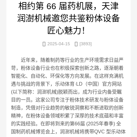
相约第 66 届药机展，天津
润澍机械邀您共鉴粉体设备
匠心魅力！


2025-04-15
[3893]
近年来，随着制药等行业的生产环境需求日益严
苛，粉体设备行业也在积极探索创新之路，逐渐朝着
智能化、自动化、环保化等方向发展。在这样充满机
遇与挑战的背景下，乐动体育·LD（中国）官方网站
(以下简称：润澍机械)脱颖而出，成为行业内备受瞩
目的一员。这家公司专注于粉体技术研发与粉体设备
制造，凭借对行业趋势的敏锐洞察和不断进取的创新
精神，在粉体设备领域积累了深厚的技术底蕴和丰富
的实践经验。在即将到来的第66届 (2025年春季) 全
国制药机械博览会上，润澍机械将携带QVC 型乐动体