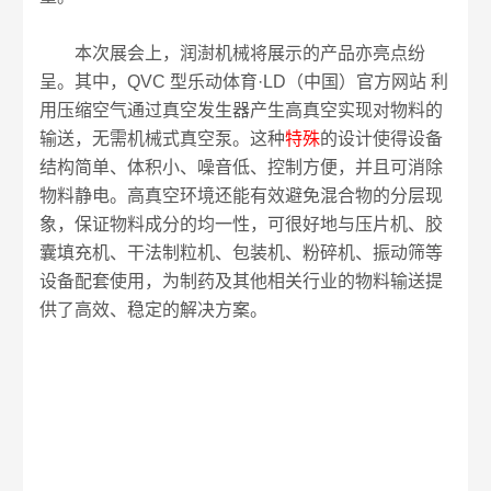
本次展会上，润澍机械将展示的产品亦亮点纷
呈。其中，QVC 型乐动体育·LD（中国）官方网站 利
用压缩空气通过真空发生器产生高真空实现对物料的
输送，无需机械式真空泵。这种
特殊
的设计使得设备
结构简单、体积小、噪音低、控制方便，并且可消除
物料静电。高真空环境还能有效避免混合物的分层现
象，保证物料成分的均一性，可很好地与压片机、胶
囊填充机、干法制粒机、包装机、粉碎机、振动筛等
设备配套使用，为制药及其他相关行业的物料输送提
供了高效、稳定的解决方案。​