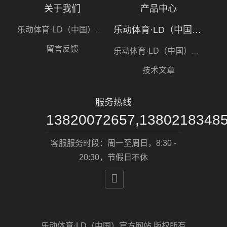
关于我们
产品中心
乐动体育·LD（中国）官方网站
乐动体育·LD（中国）官方网站
留言反馈
乐动体育·LD（中国）官方网站
技术文章
服务热线
13820072657,1380218348
客服服务时段：周一至周日，8:30 -
20:30，节假日不休

乐动体育·LD（中国）官方网站 版权所有