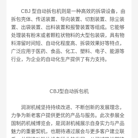
CBJ 型自动拆包机则是一种高效的拆袋设备，由
拆包壳体、传送装置、导向装置、切割装置、除尘装
置、出袋装置、出料装置和报警装置等组成。它能够
处理装有粉末或者颗粒状物料的大型包装袋，具有物
料滞留时间短、自动化程度高、拆袋效果好等特点，
广泛应用于医药、食品、化工、塑料、电子、能源等
行业，为企业的自动化生产提供了有力支持。​
CBJ型自动拆包机
润澍机械坚持持续改进、不断创新的发展理念，
力争为新老客户提供更优的产品与服务。此次参展全
国制药机械博览会，是润澍机械展示自身实力与产品
魅力的重要契机，也期待通过展会与更多客户建立联