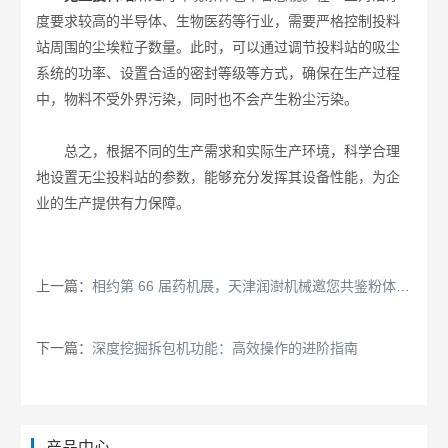
度要求较高的半导体、生物医药等行业，需要严格控制投料
站周围的尘埃粒子数量。此时，可以通过调节投料站的吸尘
系统的功率、设置合适的密封等级等方式，确保在生产过程
中，物料不受外界污染，同时也不会产生粉尘污染。
总之，根据不同的生产需求和实际生产环境，科学合理
地设置无尘投料站的参数，能够充分发挥其设备性能，为企
业的生产提供有力保障。
上一篇：
相约第 66 届药机展，天津润澍机械邀您共鉴粉体设备匠心魅力！
下一篇：
深度挖掘拆包机功能：高效操作的进阶指南
产品中心