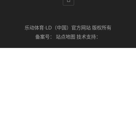
乐动体育·LD（中国）官方网站 版权所有
备案号：
站点地图
技术支持：