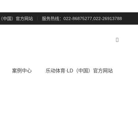
D（中国）官方网站
服务热线：022-86875277,022-26913788

案例中心
乐动体育·LD（中国）官方网站