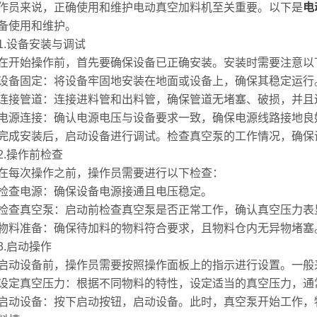
作员来说，正确使用和维护电动真空加料机至关重要。以下是
电
备使用和维护。
设备安装与调试
始操作前，首先要确保设备已正确安装。安装时需要注意以
固定：将设备牢固地安装在地面或设备上，确保其稳定运行
管道：连接进料管和出料管，确保管道无堵塞、破损，并且
连接：确认电源电压与设备要求一致，确保电源线路接地良
安装后，启动设备进行调试。检查真空泵的工作情况，确保
操作前检查
次操作之前，操作员需要进行以下检查：
电源：确保设备电源接通且电压稳定。
真空泵：启动前检查真空泵是否正常工作，确认真空压力表
准备：确保待加料的物料符合要求，且物料仓内无异物堵塞
.启动操作
设备前，操作员需要按照操作面板上的指示进行设置。一般来
真空压力：根据不同物料的特性，设定适当的真空压力，通
设备：按下启动按钮，启动设备。此时，真空泵开始工作，物