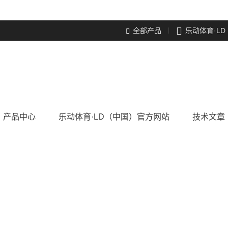

全部产品
乐动体育·L

产品中心
乐动体育·LD（中国）官方网站
技术文章