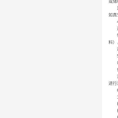
或储
监控
如真
4.
避免
物料
料）
避免
5.
每次
停机
清理
进行
6.
为了
检查
检查
检查