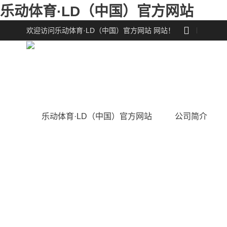
乐动体育·LD（中国）官方网站

欢迎访问乐动体育·LD（中国）官方网站 网站！
乐动体育·LD（中国）官方网站
公司简介