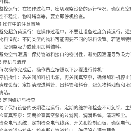
料槽。
运行：在操作过程中，密切观察设备的运行情况，确保真空压
空不稳定、物料堵塞等，要立即停机检查。
操作中的注意事项
超负荷运行：在操作过程中，不要让设备过度负荷运行，避免
适配：不同类型的物料可能需要不同的吸料设置。若遇到特别
，应调整吸力或使用加料辅料。
空气泄漏：保持管道和接口的密封性，避免因泄漏导致吸力
停机与清理
操作完成后，操作员应按照以下步骤进行停机：
操作：先关闭加料机电源，再关闭真空泵，确保加料机停止
设备：定期清理进料管、出料管和料仓，避免物料残留和堵塞
清洁。
定期维护与检查
保持设备的长期稳定运行，定期的维护和检查不可忽视。主
真空泵：定期检查真空泵的过滤网、润滑系统，清理积尘。
电气系统：定期检查电气线路、开关和控制面板，确保电气
管道与接头：检查所有管道接口，确保没有漏气现象。