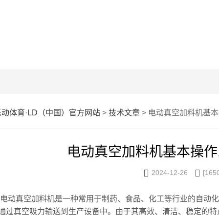
乐动体育·LD（中国）官方网站
>
技术文章
> 电动真空加料机基本
电动真空加料机基本操作


2024-12-26
[165
真空加料机是一种常用于制药、食品、化工等行业的自动化
通过真空吸力输送到生产设备中。由于其高效、清洁、稳定的特