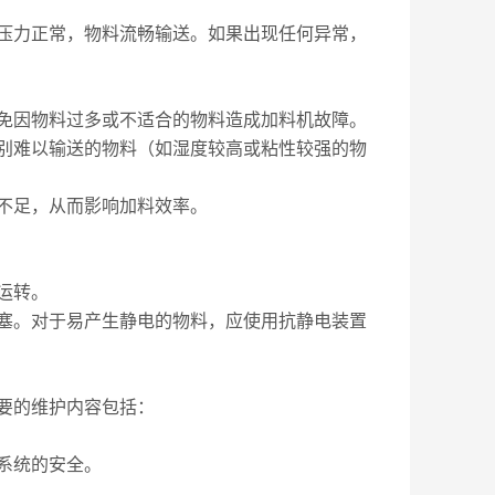
力正常，物料流畅输送。如果出现任何异常，
因物料过多或不适合的物料造成加料机故障。
难以输送的物料（如湿度较高或粘性较强的物
不足，从而影响加料效率。
运转。
。对于易产生静电的物料，应使用抗静电装置
要的维护内容包括：
系统的安全。