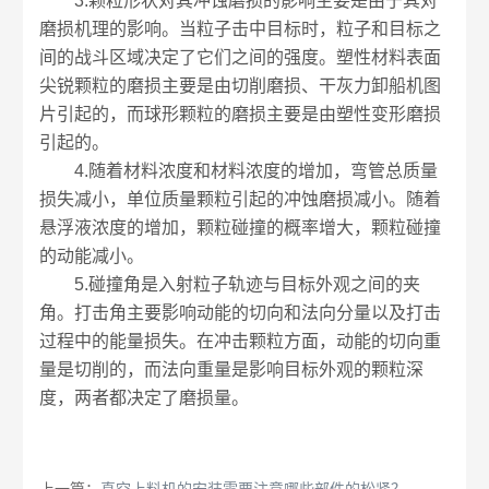
3.颗粒形状对其冲蚀磨损的影响主要是由于其对
磨损机理的影响。当粒子击中目标时，粒子和目标之
间的战斗区域决定了它们之间的强度。塑性材料表面
尖锐颗粒的磨损主要是由切削磨损、干灰力卸船机图
片引起的，而球形颗粒的磨损主要是由塑性变形磨损
引起的。
4.随着材料浓度和材料浓度的增加，弯管总质量
损失减小，单位质量颗粒引起的冲蚀磨损减小。随着
悬浮液浓度的增加，颗粒碰撞的概率增大，颗粒碰撞
的动能减小。
5.碰撞角是入射粒子轨迹与目标外观之间的夹
角。打击角主要影响动能的切向和法向分量以及打击
过程中的能量损失。在冲击颗粒方面，动能的切向重
量是切削的，而法向重量是影响目标外观的颗粒深
度，两者都决定了磨损量。