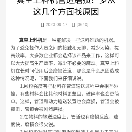
真空上料机管道磨损？多从
这几个方面找原因


2020-09-17
[3640]
真空上料机
是一种能解决一些送料难题的机器。
为了避免操作人员之间的接触和无聊，减少污染，提
高效率，大多数企业都会选择该产品来工作，这样可
以大大提高生产效率，减少不必要的麻烦。真空上料
机在长时间使用后会磨损管道，那么是什么原因造成
这种情况呢，下面我们来仔细说说。
1.颗粒强度有些材料在管道输送过程中会相互碰
撞，有些材料会比其他材料更坚固，破碎率也会更简
单。这样，管道和动力输送装置也会磨损，管道会被
撞击，管道会被剧烈磨损。
2.在物料的输送速度上，管道也有磨损反应，速
度快，磨损会很尖锐。