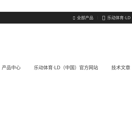

全部产品
乐动体育·L

产品中心
乐动体育·LD（中国）官方网站
技术文章