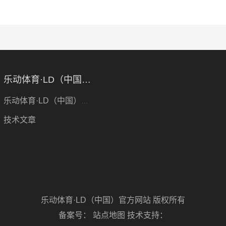
乐动体育·LD（中国）官方网站
乐动体育·LD（中国）官方网站
技术文章
乐动体育·LD（中国）官方网站 版权所有
备案号：
站点地图
技术支持：