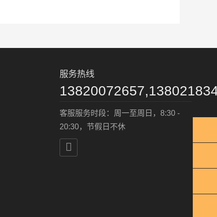
服务热线
13820072657,13802183
客服服务时段：周一至周日，8:30 -
20:30，节假日不休
