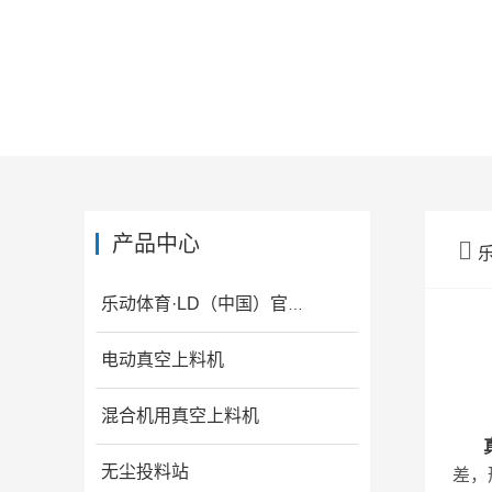
产品中心

乐动体育·LD（中国）官方网站
电动真空上料机
混合机用真空上料机
无尘投料站
差，