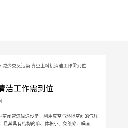
> 减少交叉污染 真空上料机清洁工作需到位
清洁工作需到位
0]
尘密闭管道输送设备，利用真空与环境空间的气压
。且其具有结构简单、体积小、免维修、噪音