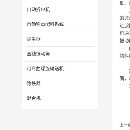
低、
自动拆包机
真空
的过
自动称重配料系统
过滤
料通
除尘器
振动
由
直线振动筛
物料
1.
可弯曲螺旋输送机
2.
面，
除铁器
3.
混合机
上一