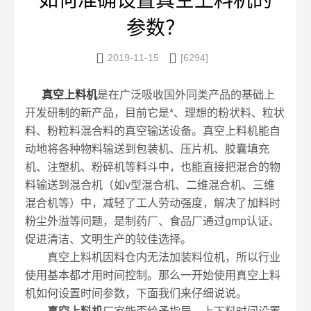
如何准确设置真空上料机的
参数？


2019-11-15
[6294]
真空上料机
是在广泛吸收国外同类产品的基础上
开发研制的新产品，目前它是*、理想的粉状料、粒状
料、粉粒料混合料的真空输送设备。真空上料机能自
动地将各种物料输送到包装机、压片机、胶囊填充
机、注塑机、粉碎机等料斗中，也能直接把混合的物
料输送到混合机（如v型混合机、二维混合机、三维
混合机等）中，减轻了工人劳动强度，解决了加料时
粉尘外溢等问题，是制药厂、食品厂通过gmp认证、
促进清洁、文明生产的较佳选择。
真空上料机因料仓内无法加装料位机，所以行业
使用基本都才用时间控制。那么一开始使用真空上料
机如何设置时间参数，下面我们来仔细说说。