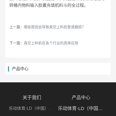
转桶内物料输入胶囊充填机料斗的全过程。
上一篇：
哪些原因会导致真空上料机管道磨损？
下一篇：
真空上料机在各个行业的具体应用
产品中心
关于我们
产品中心
乐动体育·LD（中国）官方网站
乐动体育·LD（中国）官方网站