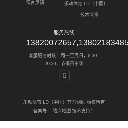
留言反馈
乐动体育·LD（中国）官方网站
技术文章
服务热线
13820072657,1380218348
客服服务时段：周一至周日，8:30 -
20:30，节假日不休

乐动体育·LD（中国）官方网站 版权所有
备案号：
站点地图
技术支持：