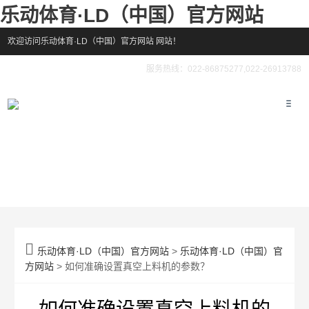
乐动体育·LD（中国）官方网站
欢迎访问乐动体育·LD（中国）官方网站 网站！
服务热线：022-86875277,022-26913788

乐动体育·LD（中国）官方网站
>
乐动体育·LD（中国）官
方网站
> 如何准确设置真空上料机的参数？