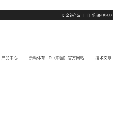

全部产品
乐动体育·L

产品中心
乐动体育·LD（中国）官方网站
技术文章