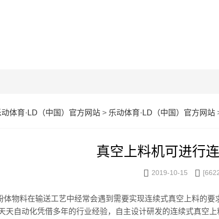
乐动体育·LD（中国）官方网站
>
乐动体育·LD（中国）官方网站
真空上料机可进行


2019-10-15
[662
物料在输送工艺中经常会遇到需要实现连续式真空上料的要
天天自动化凭借多年的行业经验，自主设计研发的连续式真空上