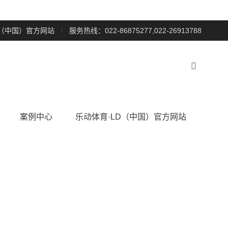
D（中国）官方网站
服务热线：022-86875277,022-26913788

案例中心
乐动体育·LD（中国）官方网站