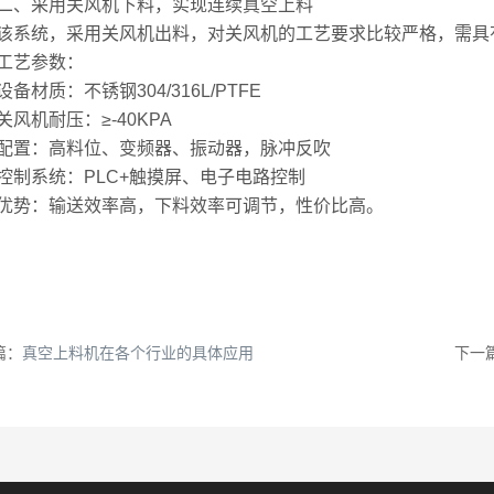
采用关风机下料，实现连续真空上料
统，采用关风机出料，对关风机的工艺要求比较严格，需具
艺参数：
材质：不锈钢304/316L/PTFE
机耐压：≥-40KPA
：高料位、变频器、振动器，脉冲反吹
系统：PLC+触摸屏、电子电路控制
：输送效率高，下料效率可调节，性价比高。
篇：
真空上料机在各个行业的具体应用
下一