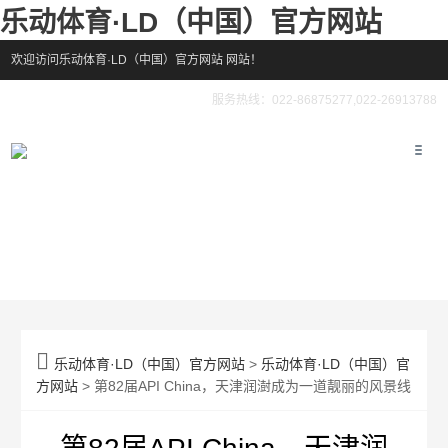
乐动体育·LD（中国）官方网站
欢迎访问乐动体育·LD（中国）官方网站 网站！
服务热线：022-86875277,022-26913788

乐动体育·LD（中国）官方网站
>
乐动体育·LD（中国）官
方网站
> 第82届API China，天津润澍成为一道靓丽的风景线