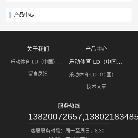
产品中心
关于我们
产品中心
乐动体育·LD（中国）官方网站
乐动体育·LD（中国）官方网站
留言反馈
乐动体育·LD（中国）官方网站
技术文章
服务热线
13820072657,1380218348
客服服务时段：周一至周日，8:30 -