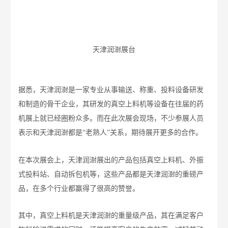
天津润澍
展台
天津润澍
据悉，
是一家专业从事输送、称重、投料设备研发
和制造的骨干企业，其研发的真空上料机等设备在往届的药
就已经
而在此次展会现场，不少参展人员
机展上
圈粉众多。
表示和
都是“老熟人”关系，期待展开更多的合作。
天津润澍
在本次展会上，
展出的产品包括真空上料机、外振
天津润澍
式投料站、自动拆包机
，
这些产品都是
的重磅产
等
天津润澍
品，在多个行业都赢得了很高的赞誉。
其中，真空上料机是
的重量级产品，其
天津润澍
在满足客户