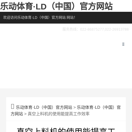
乐动体育·LD（中国）官方网站
欢迎访问乐动体育·LD（中国）官方网站 网站！
服务热线：022-86875277,022-26913788

乐动体育·LD（中国）官方网站
>
乐动体育·LD（中国）官
方网站
> 真空上料机的使用能提高工作效率