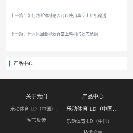
上一篇：
如何判断物料是否可以使用真空上料机输送
下一篇：
什么原因会导致真空上料机的滤芯破损
产品中心
关于我们
产品中心
乐动体育·LD（中国）官方网站
乐动体育·LD（中国）官方网站
留言反馈
乐动体育·LD（中国）官方网站
技术文章