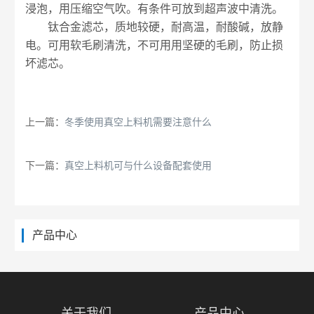
浸泡，用压缩空气吹。有条件可放到超声波中清洗。
钛合金滤芯，质地较硬，耐高温，耐酸碱，放静
电。可用软毛刷清洗，不可用用坚硬的毛刷，防止损
坏滤芯。
上一篇：
冬季使用真空上料机需要注意什么
下一篇：
真空上料机可与什么设备配套使用
产品中心
关于我们
产品中心