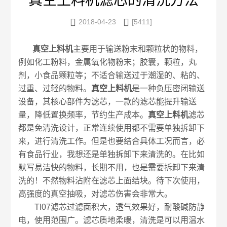
真空上料机滤芯的清洗方法


2018-04-23
[5411]
真空上料机
主要用于输送粉末和颗粒状的物料，
例如化工粉料，金属氧化物粉末；胶囊，颗粒，丸
剂，小食品颗粒等；不适合输送过于潮湿的、粘的、
过重、过轻的物料。
真空上料机
是一种负压密闭输送
设备，其核心部件为滤芯，一款的滤芯能提升输送
量，降低置换频率，节约生产成本。
真空上料机
滤芯
都是免清洗设计，正常连续使用都不需要单独拆卸下
来，进行清洗工作。但是也要结合具体工况而言，必
有食品行业，我想还是单独拆卸下来清洗的。在比如
默写易洁快的物料，长期不用，也是需要拆卸下来清
洗的！不然物料沾附在滤芯上面结块。待下次使用，
高强度的真空抽吸，对滤芯伤害会非常大。
TI07滤芯过滤面积大，透气效果好，耐酸碱防静
电，使用范围广。滤芯质地柔暖，清洗是可以用温水