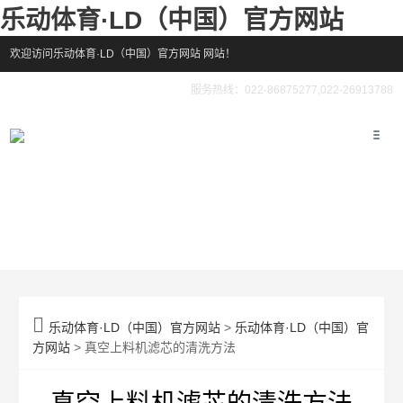
乐动体育·LD（中国）官方网站
欢迎访问乐动体育·LD（中国）官方网站 网站！
服务热线：022-86875277,022-26913788

乐动体育·LD（中国）官方网站
>
乐动体育·LD（中国）官
方网站
> 真空上料机滤芯的清洗方法