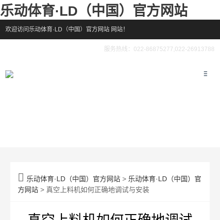
乐动体育·LD（中国）官方网站
欢迎访问乐动体育·LD（中国）官方网站 网站！
服务热线：022-86875277,022-26913788

乐动体育·LD（中国）官方网站
>
乐动体育·LD（中国）官
方网站
> 真空上料机如何正确地调试与安装