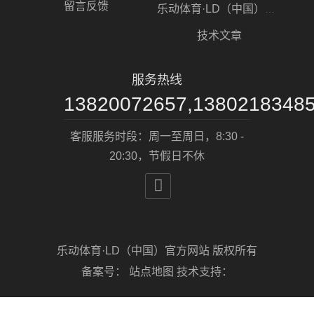
留言反馈
乐动体育·LD（中国）官方网站
技术文章
服务热线
13820072657,1380218348
客服服务时段：周一至周日，8:30 -
20:30，节假日不休

乐动体育·LD（中国）官方网站 版权所有
备案号：
站点地图
技术支持：