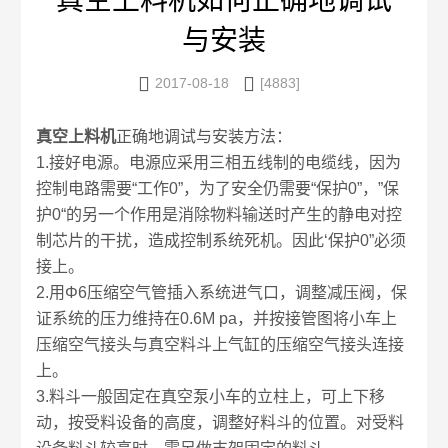
真空上料机如何正确地调试
与安装


2017-08-18
[4883]
真空上料机
正确地调试与安装方法：
1.接好电源。电源应采用三相五线制的电缆线，因为
控制电路需要“工作0”，为了安全仍需要“保护0”，”保
护0“的另一个作用是消除物料输送时产生的静电对控
制芯片的干扰，造成控制系统死机。因此‘保护0”必须
接上。
2.用Φ6压缩空气管插入系统进气口，调整减压阀，保
证系统的压力维持在0.6M pa，并按接管图将小车上
压缩空气接头与真空料斗上气缸的压缩空气接头连接
上。
3.料斗一般固定在真空泵小车的立柱上，可上下移
动，按受料设备的高度，调整好料斗的位置。对受料