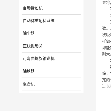
果将
自动拆包机
有两
1：
自动称重配料系统
真空
数。
除尘器
次吸
样做
直线振动筛
都能
别大
可弯曲螺旋输送机
2：
我们
除铁器
缩，
定的
混合机
过长