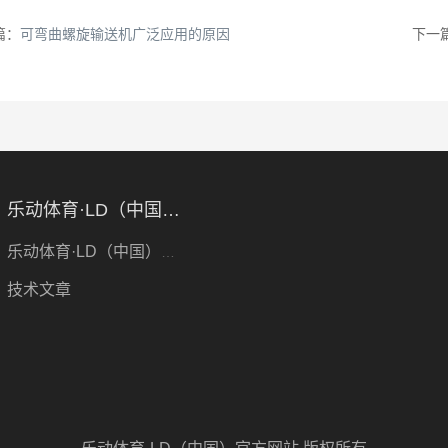
篇：
可弯曲螺旋输送机广泛应用的原因
下一
乐动体育·LD（中国）官方网站
乐动体育·LD（中国）官方网站
技术文章