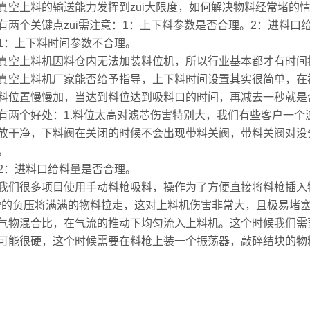
真空上料的输送能力发挥到zui大限度，如何解决物料经常堵的
个关键点zui需注意：1：上下料参数是否合理。2：进料口
上下料时间参数不合理。
上料机因料仓内无法加装料位机，所以行业基本都才有时间控
真空上料机厂家能否给予指导，上下料时间设置其实很简单，在
料位置慢慢加，当达到料位达到吸料口的时间，再减去一秒就是
有两个好处：1.料位太高对滤芯伤害特别大，我们有些客户一个
放干净，下料阀在关闭的时候不会出现带料关阀，带料关阀对没
。
进料口给料量是否合理。
很多项目使用手动料枪吸料，操作为了方便直接将料枪插入物
*的负压将满满的物料拉走，这对上料机伤害非常大，且极易堵
气物混合比，在气流的推动下均匀流入上料机。这个时候我们需
可能很硬，这个时候需要在料枪上装一个振荡器，敲碎结块的物