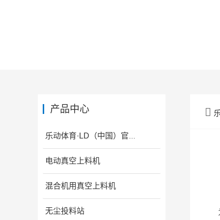
产品中心

乐动体育·LD（中国）官方网站
电动真空上料机
混合机用真空上料机
真空
无尘投料站
为什