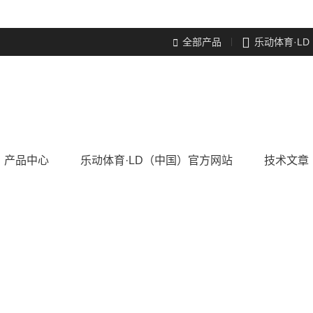

全部产品
乐动体育·L

产品中心
乐动体育·LD（中国）官方网站
技术文章