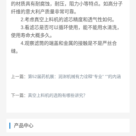
的材质具有耐腐蚀，耐压，阻力小等特点。如高分子
纤维的意大利产质量非常可靠。
2.考虑真空上料机的滤芯精度和透气性如何。
3.看滤芯是否可以循环使用，能不能用水清洗，
使用寿命大概多久。
4.观察滤筒的端盖和金属的接触是不是严丝合
缝。
上一篇：
第52届药机展：润澍机械有力诠释“专业” “”的内涵
下一篇：
真空上料机的选购有哪些讲究？
产品中心