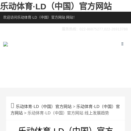
乐动体育·LD（中国）官方网站
欢迎访问乐动体育·LD（中国）官方网站 网站！
服务热线：022-86875277,022-26913788

乐动体育·LD（中国）官方网站
>
乐动体育·LD（中国）官
方网站
> 乐动体育·LD（中国）官方网站 线上发展趋势