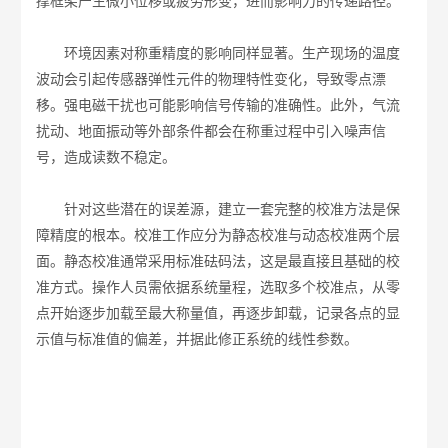
撑框架产生微小位移或疲劳形变，进而影响力的传递路径。
环境因素对称重精度的影响同样显著。生产现场的温度
波动会引起传感器弹性元件的物理特性变化，导致零点漂
移。强电磁干扰也可能影响信号传输的准确性。此外，气流
扰动、地面振动等外部条件都会在称重过程中引入噪声信
号，造成读数不稳定。
针对这些潜在的误差源，建立一套完整的校准方法是保
障精度的根本。校准工作应分为静态校准与动态校准两个层
面。静态校准通常采用标准砝码法，这是最直接且基础的校
准方式。操作人员需依据系统量程，选取多个校准点，从零
点开始逐步加载至最大称量值，再逐步卸载，记录各点的显
示值与标准值的偏差，并据此修正系统的线性参数。