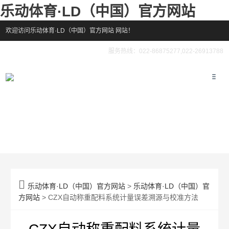
乐动体育·LD（中国）官方网站
欢迎访问乐动体育·LD（中国）官方网站 网站！
服务热线：022-86875277,022-26913788

乐动体育·LD（中国）官方网站
>
乐动体育·LD（中国）官
方网站
> CZX自动称重配料系统计量误差溯源与校准方法