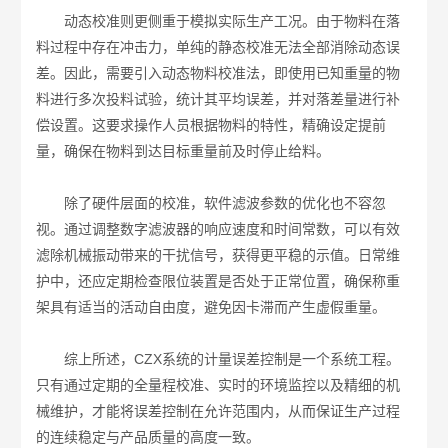
动态校准则更侧重于模拟实际生产工况。由于物料在落
料过程中存在冲击力，单纯的静态校准无法全部消除动态误
差。因此，需要引入动态物料校准法，即使用已知重量的物
料进行多次投料试验，统计其平均误差，并对落差量进行补
偿设置。这要求操作人员根据物料的特性，精确设定提前
量，确保在物料到达目标重量前及时停止给料。
除了硬件层面的校准，软件滤波参数的优化也不容忽
视。通过调整数字滤波器的响应速度和时间常数，可以有效
滤除机械振动带来的干扰信号，获得更平稳的示值。日常维
护中，还应定期检查限位装置是否处于正常位置，确保称重
架具有适当的活动自由度，避免因卡滞而产生虚假重量。
综上所述，CZX系统的计量误差控制是一个系统工程。
只有通过定期的全量程校准、实时的环境监控以及精细的机
械维护，才能将误差控制在允许范围内，从而保证生产过程
的连续稳定与产品质量的高度一致。