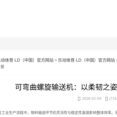
乐动体育·LD（中国）官方网站
>
乐动体育·LD（中国）官方网站
场景
可弯曲螺旋输送机：以柔韧之


2026-02-04
[715
业生产流程中，物料输送环节的灵活性与稳定性直接影响整体效率。乐动