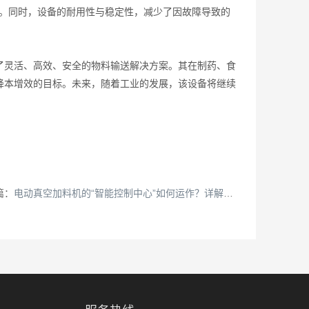
。同时，设备的耐用性与稳定性，减少了因故障导致的
灵活、高效、安全的物料输送解决方案。其在制药、食
降本增效的目标。未来，随着工业的发展，该设备将继续
篇：
电动真空加料机的“智能控制中心”如何运作？详解其自动化控制流程