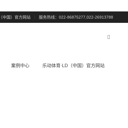
D（中国）官方网站
服务热线：022-86875277,022-26913788

案例中心
乐动体育·LD（中国）官方网站