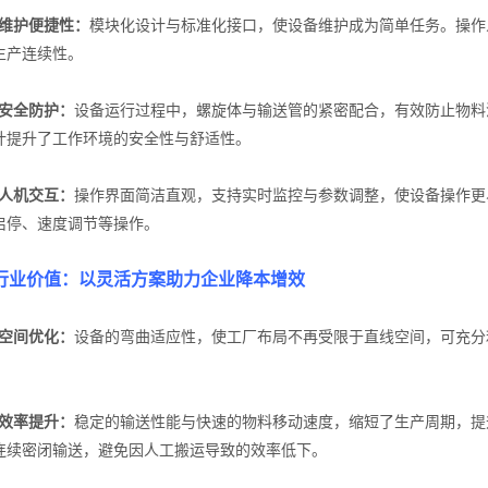
维护便捷性‌：
模块化设计与标准化接口，使设备维护成为简单任务。操作
生产连续性。
安全防护‌：
设备运行过程中，螺旋体与输送管的紧密配合，有效防止物料
计提升了工作环境的安全性与舒适性。
人机交互‌：
操作界面简洁直观，支持实时监控与参数调整，使设备操作更
启停、速度调节等操作。
价值：以灵活方案助力企业降本增效‌
空间优化‌：
设备的弯曲适应性，使工厂布局不再受限于直线空间，可充分
效率提升‌：
稳定的输送性能与快速的物料移动速度，缩短了生产周期，提
连续密闭输送，避免因人工搬运导致的效率低下。