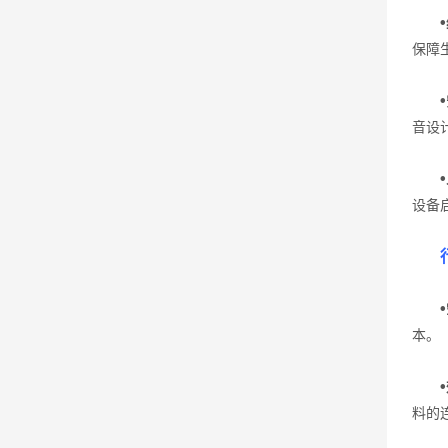
•
‌
保障
•
‌
音设
•
‌
设备
行业
•
‌
本。
•
‌
料的