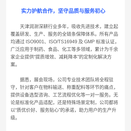
实力护航合作，坚守品质与服务初心
天津润澍深耕行业多年，吸收先进技术，建立起
覆盖研发、生产、服务的全链条保障体系。所有产品
均通过 ISO9001、ISO/TS16949 及 GMP 标准认证，
广泛应用于制药、食品、化工等多领域，累计为千余
家企业提供“提质增效、减耗降本”的定制化解决方
案。
据悉，展会现场，公司专业技术团队将全程驻
守，针对客户在物料输送、称重配料等环节的痛点，
提供设备选型咨询、工艺流程优化等一对一服务。无
论是标准化产品适配，还是特殊场景定制，公司都将
以“质优价好、服务贴心”的承诺，助力用户的生产升
级。