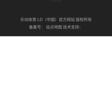
乐动体育·LD（中国）官方网站 版权所有
备案号：
站点地图
技术支持：