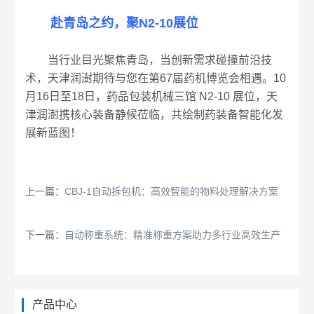
赴青岛之约，聚N2-10展位
当行业目光聚焦青岛，当创新需求碰撞前沿技
术，天津润澍期待与您在第67届药机博览会相遇。10
月16日至18日，药品包装机械三馆 N2-10 展位，天
津润澍携核心装备静候莅临，共绘制药装备智能化发
展新蓝图！
上一篇：
CBJ-1自动拆包机：高效智能的物料处理解决方案
下一篇：
自动称重系统：精准称重方案助力多行业高效生产
产品中心