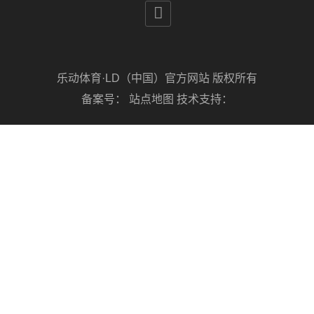

乐动体育·LD（中国）官方网站 版权所有
备案号：
站点地图
技术支持：