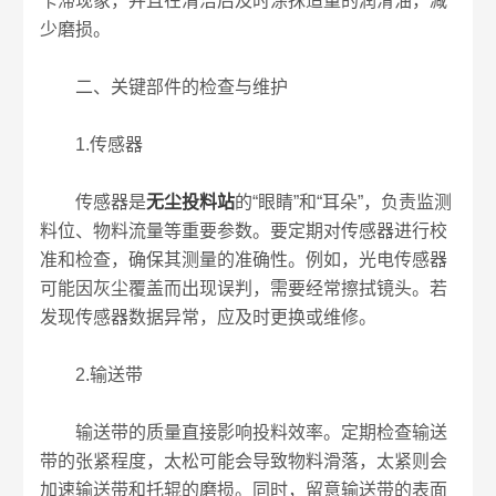
卡滞现象，并且在清洁后及时涂抹适量的润滑油，减
少磨损。
二、关键部件的检查与维护
1.传感器
传感器是
无尘投料站
的“眼睛”和“耳朵”，负责监测
料位、物料流量等重要参数。要定期对传感器进行校
准和检查，确保其测量的准确性。例如，光电传感器
可能因灰尘覆盖而出现误判，需要经常擦拭镜头。若
发现传感器数据异常，应及时更换或维修。
2.输送带
输送带的质量直接影响投料效率。定期检查输送
带的张紧程度，太松可能会导致物料滑落，太紧则会
加速输送带和托辊的磨损。同时，留意输送带的表面