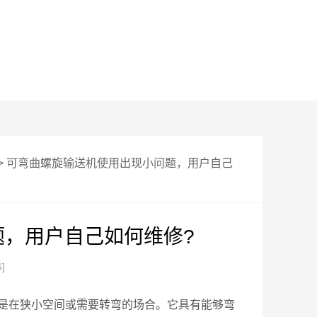
> 可弯曲螺旋输送机使用出现小问题，用户自己
，用户自己如何维修?
6]
在狭小空间或需要转弯的场合。它具有能够弯