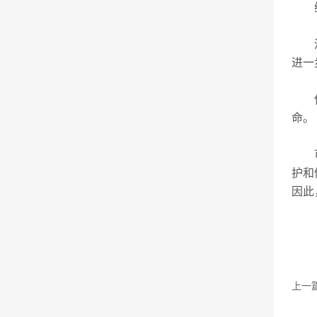
维
清洁
进一
使用
命。
可弯
护和
因此
上一