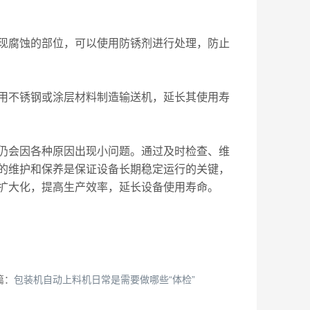
腐蚀的部位，可以使用防锈剂进行处理，防止
不锈钢或涂层材料制造输送机，延长其使用寿
会因各种原因出现小问题。通过及时检查、维
的维护和保养是保证设备长期稳定运行的关键，
扩大化，提高生产效率，延长设备使用寿命。
篇：
包装机自动上料机日常是需要做哪些“体检”