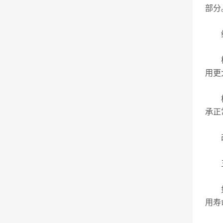
部分
维
检查
用更
检查
承正
改善
五
如
用寿