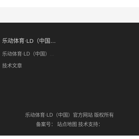
乐动体育·LD（中国）官方网站
乐动体育·LD（中国）官方网站
技术文章
乐动体育·LD（中国）官方网站 版权所有
备案号：
站点地图
技术支持：