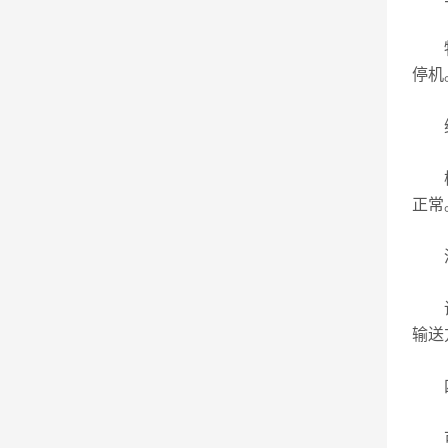
物料
停机
维
检查
正常
清理
调整
输送
四
可弯