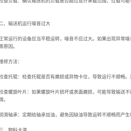
负载：确认输送机的负载是否超过设计承载范围，过载可能导
、输送机运行噪音过大
运行的设备应当平稳运转，噪音不应过大。如果出现异常噪音
等原因。
修方法：
托辊：检查托辊是否有磨损或异物卡住，导致运行不顺畅。
螺旋叶片：如果螺旋叶片损坏或表面磨损，可能导致输送不顺
滑。
轴承：定期给轴承加油，避免因缺油导致运转不顺畅而产生
、物料卡滞