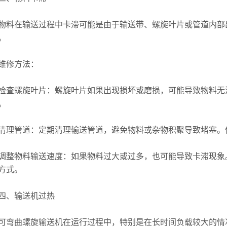
在输送过程中卡滞可能是由于输送带、螺旋叶片或管道内部出
。
修方法：
螺旋叶片：螺旋叶片如果出现损坏或磨损，可能导致物料无法
。
管道：定期清理输送管道，避免物料或杂物积聚导致堵塞。使
物料输送速度：如果物料过大或过多，也可能导致卡滞现象。
方式。
、输送机过热
曲螺旋输送机在运行过程中，特别是在长时间负载较大的情况