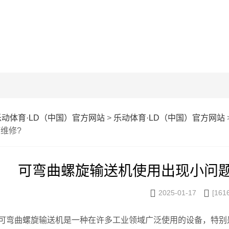
乐动体育·LD（中国）官方网站
>
乐动体育·LD（中国）官方网站
维修?
可弯曲螺旋输送机使用出现小问题


2025-01-17
[161
曲螺旋输送机是一种在许多工业领域广泛使用的设备，特别是