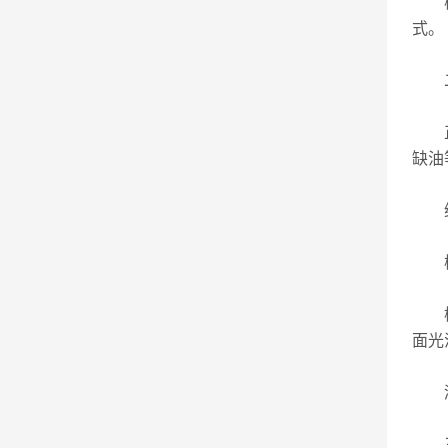
检查
式。
二
正常
缺油
维
检查
检查
面光
润滑
三