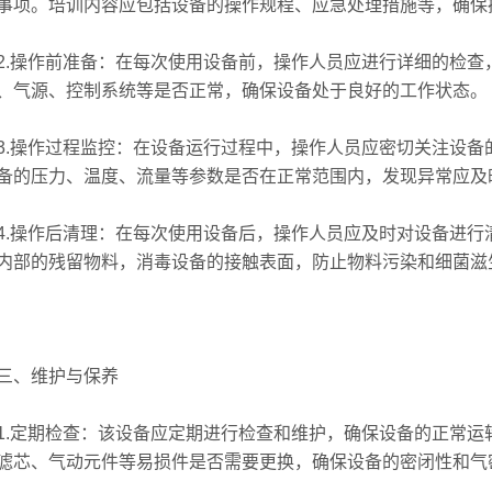
事项。培训内容应包括设备的操作规程、应急处理措施等，确保
操作前准备：在每次使用设备前，操作人员应进行详细的检查
、气源、控制系统等是否正常，确保设备处于良好的工作状态。
操作过程监控：在设备运行过程中，操作人员应密切关注设备
备的压力、温度、流量等参数是否在正常范围内，发现异常应及
操作后清理：在每次使用设备后，操作人员应及时对设备进行
内部的残留物料，消毒设备的接触表面，防止物料污染和细菌滋
、维护与保养
定期检查：该设备应定期进行检查和维护，确保设备的正常运
滤芯、气动元件等易损件是否需要更换，确保设备的密闭性和气