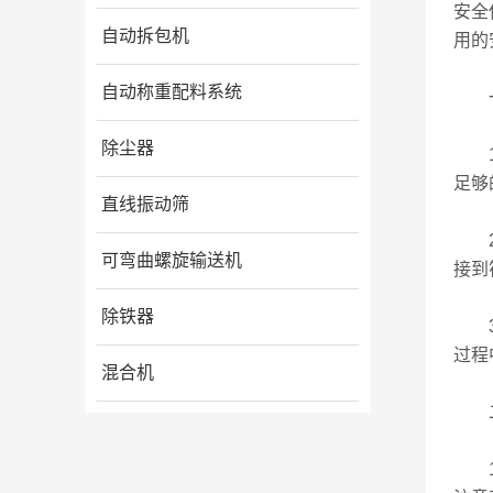
安全
自动拆包机
用的
自动称重配料系统
一
除尘器
1.
足够
直线振动筛
2.
可弯曲螺旋输送机
接到
除铁器
3.
过程
混合机
二
1.