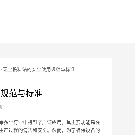
> 无尘投料站的安全使用规范与标准
用规范与标准
3]
等多个行业中得到了广泛应用。其主要功能是在
生产过程的清洁和安全。然而，为了确保设备的