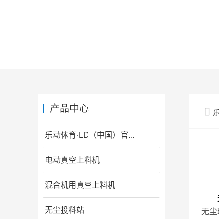
产品中心

乐动体育·LD（中国）官方网站
电动真空上料机
混合机用真空上料机
无尘投料站
无尘