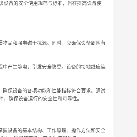
该设备的安全使用规范与标准，旨在提高设备使
爆物品和强电磁干扰源。同时，应确保设备周围有
程中产生静电，引发安全隐患。设备的接地线应连
，确保设备的各项功能和性能指标符合要求。调试
件，确保设备运行的安全性和可靠性。
掌握设备的基本结构、工作原理、操作方法和安全