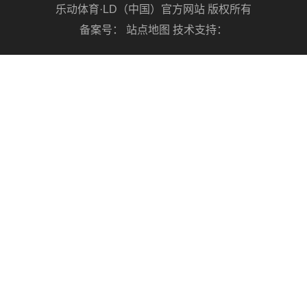
乐动体育·LD（中国）官方网站 版权所有
备案号：
站点地图
技术支持：