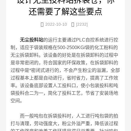
设计无尘投料站拆袋仓，你
还需要了解这些要点


2022-10-10
[2232]
无尘投料站
的运行主要通过PLC自控系统进行控
制，适应于袋装规格在500-2500KG/袋的化工粉料的
无尘拆袋卸料。该设备的好处是在拆袋卸料的过程中
是非常密闭的，符合国家的环保政策，在拆袋卸料的
过程中是*密闭式进行的，不会产生粉尘的溢漏，全部
过程基本上都是自动进行，省时省力，提高了工作效
率。该设备底部设置人工投料口，使小包装投料和吨
袋投料合二为一，简化了投料工艺，节省了安装场地
空间。
而一般吨包在拆袋投料时，人工进行吨包袋的拍
打与清理，劳动强度大，粉尘外溢严重，降低该过程