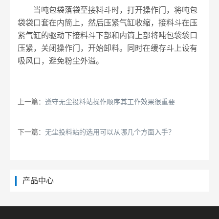
当吨包袋落袋至接料斗时，打开操作门，将吨包
袋袋口套在内筒上，然后压紧气缸收缩，接料斗在压
紧气缸的驱动下接料斗下部和内筒上部将吨包袋袋口
压紧，关闭操作门，开始卸料。同时在缓存斗上设有
吸风口，避免粉尘外溢。
上一篇：
遵守无尘投料站操作顺序其工作效果很重要
下一篇：
无尘投料站的选用可以从哪几个方面入手？
产品中心