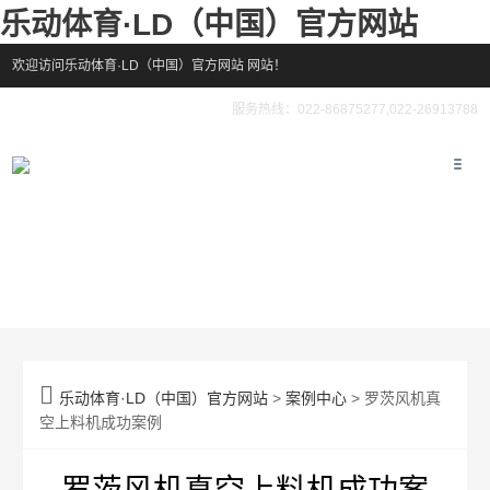
乐动体育·LD（中国）官方网站
欢迎访问乐动体育·LD（中国）官方网站 网站！
服务热线：022-86875277,022-26913788

乐动体育·LD（中国）官方网站
>
案例中心
> 罗茨风机真
空上料机成功案例