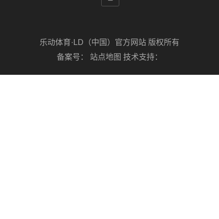
乐动体育·LD（中国）官方网站 版权所有
备案号：
站点地图
技术支持：