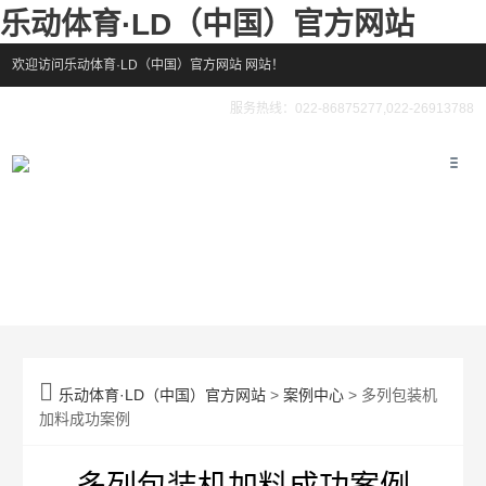
乐动体育·LD（中国）官方网站
欢迎访问乐动体育·LD（中国）官方网站 网站！
服务热线：022-86875277,022-26913788

乐动体育·LD（中国）官方网站
>
案例中心
> 多列包装机
加料成功案例