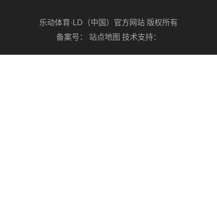
乐动体育·LD（中国）官方网站 版权所有
备案号：
站点地图
技术支持：