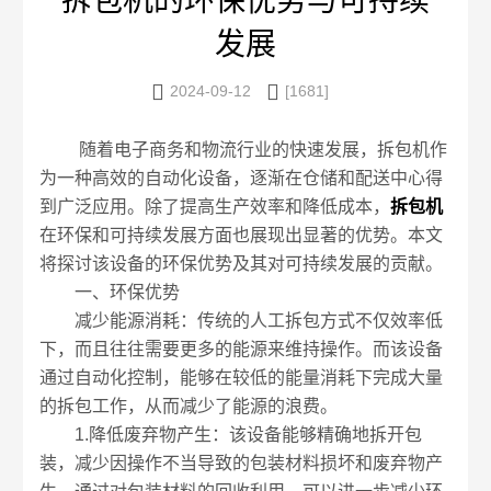
拆包机的环保优势与可持续
发展


2024-09-12
[1681]
随着电子商务和物流行业的快速发展，拆包机作
为一种高效的自动化设备，逐渐在仓储和配送中心得
到广泛应用。除了提高生产效率和降低成本，
拆包机
在环保和可持续发展方面也展现出显著的优势。本文
将探讨该设备的环保优势及其对可持续发展的贡献。
一、环保优势
减少能源消耗：传统的人工拆包方式不仅效率低
下，而且往往需要更多的能源来维持操作。而该设备
通过自动化控制，能够在较低的能量消耗下完成大量
的拆包工作，从而减少了能源的浪费。
1.降低废弃物产生：该设备能够精确地拆开包
装，减少因操作不当导致的包装材料损坏和废弃物产