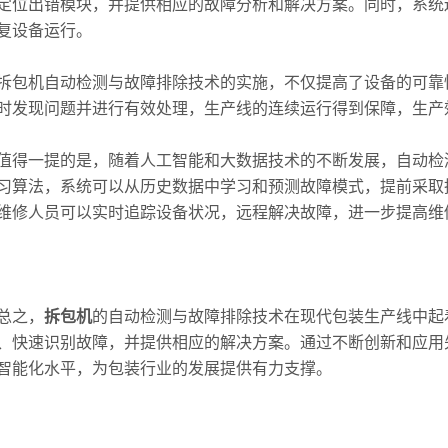
定位出错模块，并提供相应的故障分析和解决方案。同时，系统
复设备运行。
机自动检测与故障排除技术的实施，不仅提高了设备的可靠性
时发现问题并进行有效处理，生产线的连续运行得到保障，生产
一提的是，随着人工智能和大数据技术的不断发展，自动检测
习算法，系统可以从历史数据中学习和预测故障模式，提前采取
维修人员可以实时追踪设备状况，远程解决故障，进一步提高维
之，
拆包机
的自动检测与故障排除技术在现代包装生产线中起
、快速识别故障，并提供相应的解决方案。通过不断创新和应用
智能化水平，为包装行业的发展提供有力支撑。