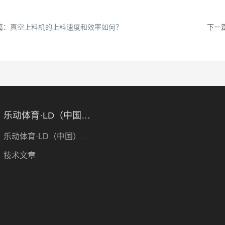
篇：
真空上料机的上料速度和效率如何？
下一
乐动体育·LD（中国）官方网站
乐动体育·LD（中国）官方网站
技术文章