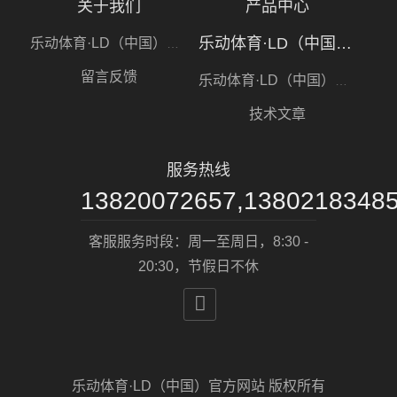
关于我们
产品中心
乐动体育·LD（中国）官方网站
乐动体育·LD（中国）官方网站
留言反馈
乐动体育·LD（中国）官方网站
技术文章
服务热线
13820072657,1380218348
客服服务时段：周一至周日，8:30 -
20:30，节假日不休

乐动体育·LD（中国）官方网站 版权所有