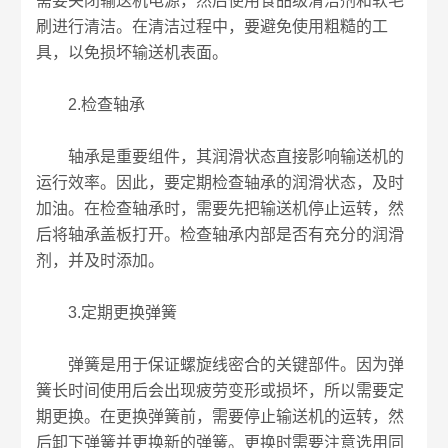
需要关闭输送机电源，然后使用食品级清洁剂和软毛
刷进行清洁。在清洁过程中，要避免使用粗糙的工
具，以免损坏输送机表面。
2.检查轴承
轴承是重要组件，其润滑状态直接影响输送机的
运行效率。因此，要定期检查轴承的润滑状态，及时
加油。在检查轴承时，需要先把输送机停止运转，然
后将轴承盖板打开。检查轴承内部是否有充分的润滑
剂，并及时添加。
3.定期更换弹簧
弹簧是用于保证螺旋线密合的关键部件。因为弹
簧长时间使用后会出现疲劳变形或损坏，所以需要定
期更换。在更换弹簧前，需要停止输送机的运转，然
后卸下弹簧并更换新的弹簧。更换时需要注意选用同