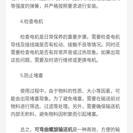
等强度的弹簧，并严格按照要求进行安装。
4.检查电机
检查电机是日常保养的重要步骤。需要检查电机
导线及接线端是否有松动、接触不良等情况。同时还
需要检查电机是否有异常声音或过热现象。如果出现
这些问题，需要及时进行维修或更换电机。
5.防止堵塞
使用过程中，由于物料的性质、大小等因素，可
能会出现堵塞现象。为了避免堵塞，需要在输送前对
物料进行筛选、过滤等处理。另外，需要确保输送机
内部无积料，避免物料因积聚而引起堵塞。
总之，
可弯曲螺旋输送机
是一种高效、方便的输