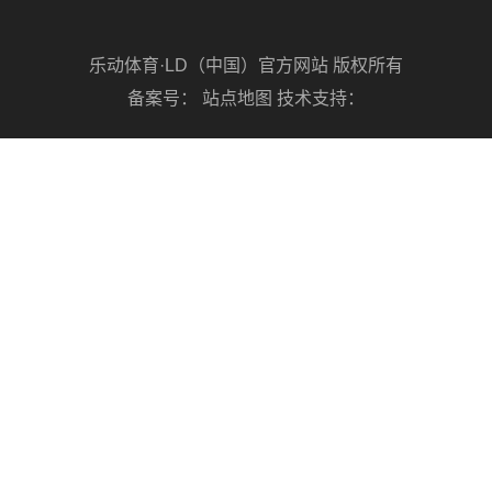
乐动体育·LD（中国）官方网站 版权所有
备案号：
站点地图
技术支持：