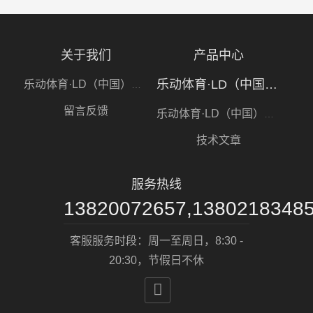
关于我们
产品中心
乐动体育·LD（中国）官方网站
乐动体育·LD（中国）官方网站
留言反馈
乐动体育·LD（中国）官方网站
技术文章
服务热线
13820072657,1380218348
客服服务时段：周一至周日，8:30 -
20:30，节假日不休
