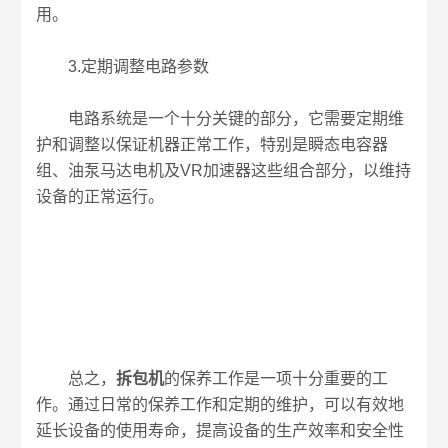
用。
3.定期调整电路参数
电路系统是一个十分关键的部分，它需要定期维
护和调整以保证机器正常工作，特别是瞬态电容器
组、油泵马达电机及VR加速器这些组合部分，以维持
设备的正常运行。
总之，
拆包机
的保养工作是一项十分重要的工
作。通过日常的保养工作和定期的维护，可以有效地
延长设备的使用寿命，提高设备的生产效率和安全性