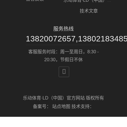
乐动体育·LD（中国）官方网站
技术文章
服务热线
13820072657,1380218348
客服服务时段：周一至周日，8:30 -
20:30，节假日不休

乐动体育·LD（中国）官方网站 版权所有
备案号：
站点地图
技术支持：