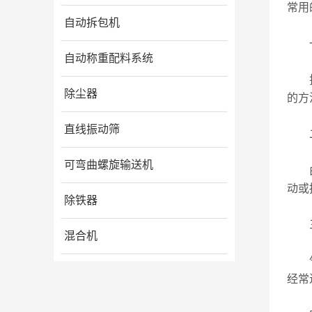
常用
自动拆包机
一
自动称重配料系统
排气
除尘器
的方
直线振动筛
二
可弯曲螺旋输送机
由于
动或
除铁器
三
混合机
气泵
经常