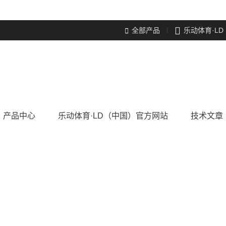

全部产品
乐动体育·L

产品中心
乐动体育·LD（中国）官方网站
技术文章