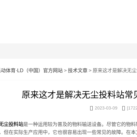
乐动体育·LD（中国）官方网站
>
技术文章
> 原来这才是解决无
原来这才是解决无尘投料站常


2023-03-09
[172
无尘投料站
是一种运用较为普及的物料输送设备。尽管它的物料
，但在实际生产应用中，它也很容易出现一些常见的故障。在本