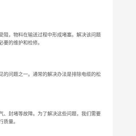
阻，物料在输送过程中形成堵塞。解决该问题
必要的维护和检修。
的问题之一。通常的解决办法是排除电缆的松
、封堵等故障。为了解决这些问题，我们需要
行质量。