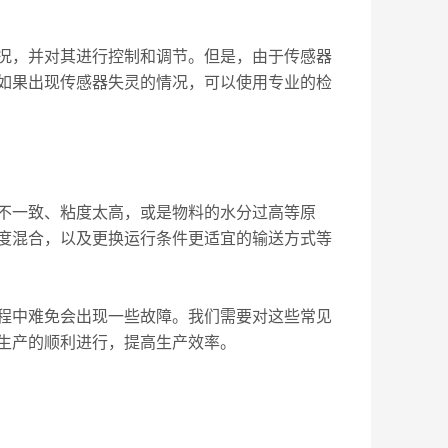
，并对其进行控制和调节。但是，由于传感器
如果出现传感器失灵的情况，可以使用专业的检
一致、粘度太高，或是物料的水分过高等原
度混合，以及更换运行条件更适宜的输送方式等
程中难免会出现一些故障。我们需要对这些常见
生产的顺利进行，提高生产效率。