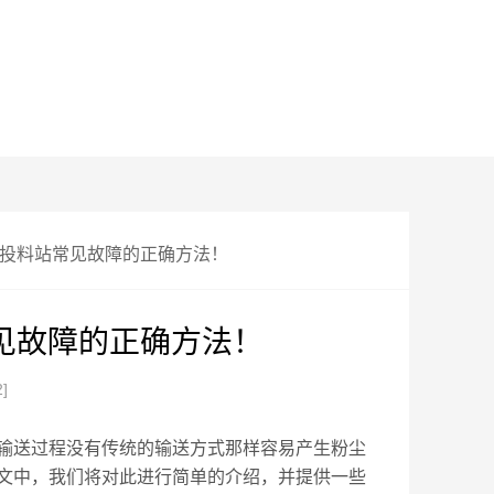
尘投料站常见故障的正确方法！
见故障的正确方法！
2]
输送过程没有传统的输送方式那样容易产生粉尘
文中，我们将对此进行简单的介绍，并提供一些