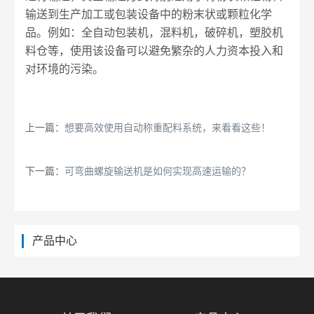
输送到生产加工或包装设备中的粉末状或颗粒化学
品。例如：全自动包装机，混料机，破碎机，塑胶机
料仓等，使用该设备可以避免繁杂的人力资本投入和
对环境的污染。
上一篇：
想要高效使用自动称重配料系统，来看看这些！
下一篇：
可弯曲螺旋输送机是如何实现高速运输的？
产品中心