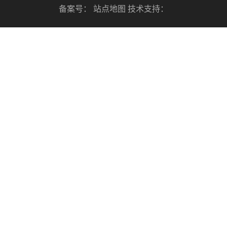
备案号：
站点地图
技术支持：