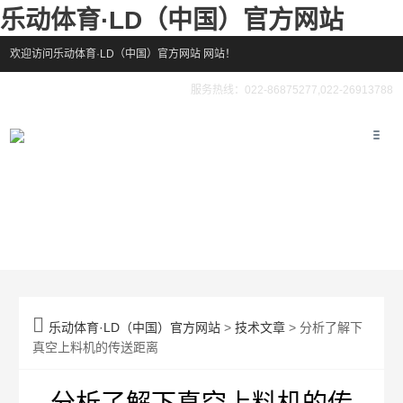
乐动体育·LD（中国）官方网站
欢迎访问乐动体育·LD（中国）官方网站 网站！
服务热线：022-86875277,022-26913788

乐动体育·LD（中国）官方网站
>
技术文章
> 分析了解下
真空上料机的传送距离