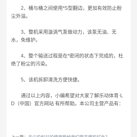
2、桶与桶之间使用*S型翻边，更加有效防止粉
尘外溢。
3、整机采用漩涡气泵做动力，该泵无油、无
水，免维护。
4、整个输送过程是在*密闭的状态下完成的，杜
绝了粉尘的污染。
5、该机拆卸清洗方便快捷。
通过以上内容，小编希望对大家了解乐动体育·L
D（中国）官方网站 有所帮助。本公司主营产品有：