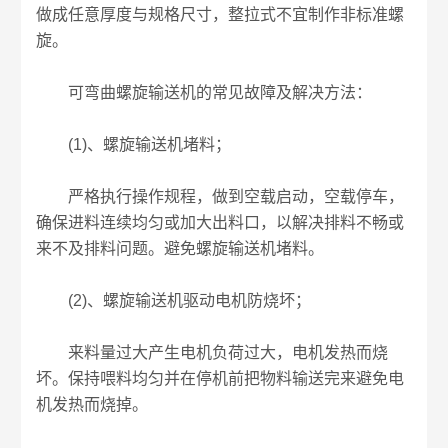
做成任意厚度与规格尺寸，整拉式不宜制作非标准螺
旋。
可弯曲螺旋输送机的常见故障及解决方法：
(1)、螺旋输送机堵料；
严格执行操作规程，做到空载启动，空载停车，
确保进料连续均匀或加大出料口，以解决排料不畅或
来不及排料问题。避免螺旋输送机堵料。
(2)、螺旋输送机驱动电机防烧坏；
来料量过大产生电机负荷过大，电机发热而烧
坏。保持喂料均匀并在停机前把物料输送完来避免电
机发热而烧掉。