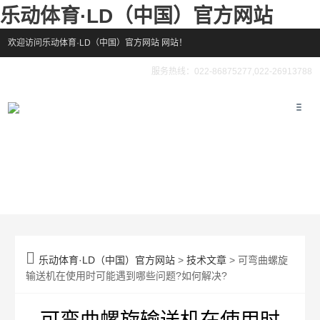
乐动体育·LD（中国）官方网站
欢迎访问乐动体育·LD（中国）官方网站 网站！
服务热线：022-86875277,022-26913788

乐动体育·LD（中国）官方网站
>
技术文章
> 可弯曲螺旋
输送机在使用时可能遇到哪些问题?如何解决?