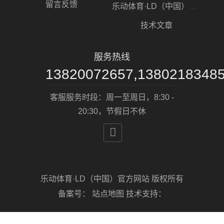
留言反馈
乐动体育·LD（中国）官方网站
技术文章
服务热线
13820072657,1380218348
客服服务时段：周一至周日，8:30 -
20:30，节假日不休

乐动体育·LD（中国）官方网站 版权所有
备案号：
站点地图
技术支持：