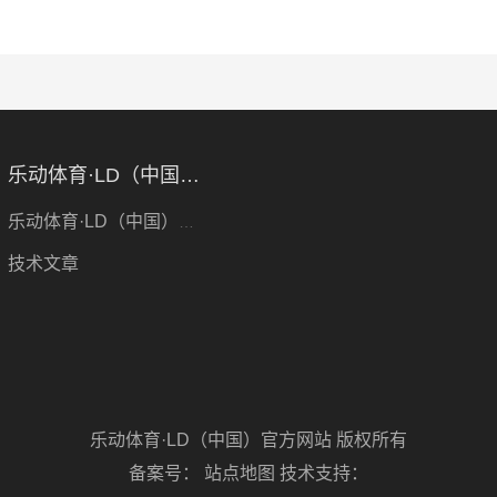
乐动体育·LD（中国）官方网站
乐动体育·LD（中国）官方网站
技术文章
乐动体育·LD（中国）官方网站 版权所有
备案号：
站点地图
技术支持：