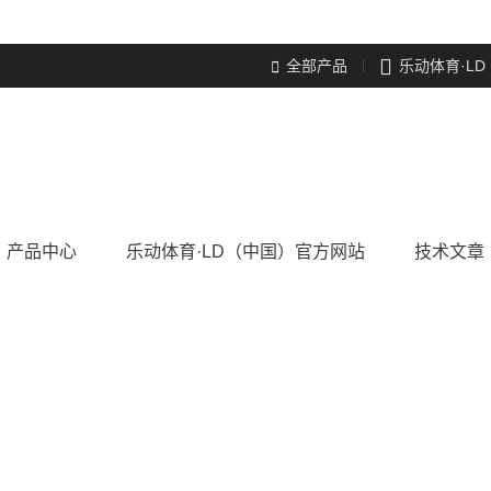

全部产品
乐动体育·L

产品中心
乐动体育·LD（中国）官方网站
技术文章