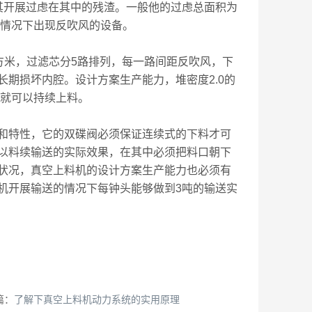
其开展过虑在其中的残渣。一般他的过虑总面积为
的情况下出现反吹风的设备。
平方米，过滤芯分5路排列，每一路间距反吹风，下
期损坏内腔。设计方案生产能力，堆密度2.0的
是就可以持续上料。
特性，它的双碟阀必须保证连续式的下料才可
以料续输送的实际效果，在其中必须把料口朝下
状况，真空上料机的设计方案生产能力也必须有
机开展输送的情况下每钟头能够做到3吨的输送实
篇：
了解下真空上料机动力系统的实用原理