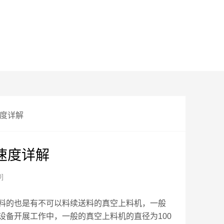
速度详解
速度详解
0]
料的也是有不可以料续送料的真空上料机，一般
备开展工作中，一般的真空上料机的直径为100