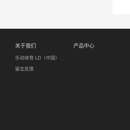
关于我们
产品中心
乐动体育·LD（中国）官方网站
留言反馈