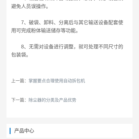
避免人员误操作。
7、破袋、卸料、分离后与其它输送设备配套使
用可完成粉体输送储存等功能。
8、无需对设备进行调整，就可处理不同尺寸的
包装袋。
上一篇：
掌握要点合理使用自动拆包机
下一篇：
除尘器的分类及产品优势
产品中心