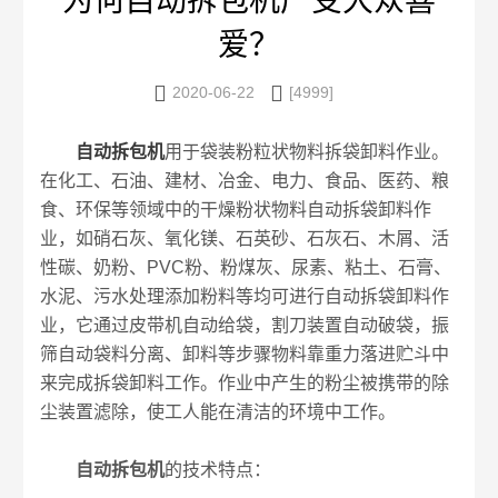
为何自动拆包机广受大众喜
爱？


2020-06-22
[4999]
自动拆包机
用于袋装粉粒状物料拆袋卸料作业。
在化工、石油、建材、冶金、电力、食品、医药、粮
食、环保等领域中的干燥粉状物料自动拆袋卸料作
业，如硝石灰、氧化镁、石英砂、石灰石、木屑、活
性碳、奶粉、PVC粉、粉煤灰、尿素、粘土、石膏、
水泥、污水处理添加粉料等均可进行自动拆袋卸料作
业，它通过皮带机自动给袋，割刀装置自动破袋，振
筛自动袋料分离、卸料等步骤物料靠重力落进贮斗中
来完成拆袋卸料工作。作业中产生的粉尘被携带的除
尘装置滤除，使工人能在清洁的环境中工作。
自动拆包机
的技术特点：