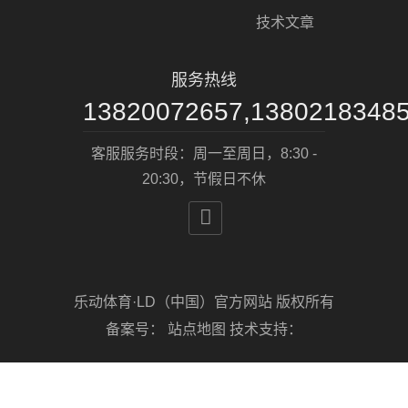
技术文章
服务热线
13820072657,1380218348
客服服务时段：周一至周日，8:30 -
20:30，节假日不休

乐动体育·LD（中国）官方网站 版权所有
备案号：
站点地图
技术支持：