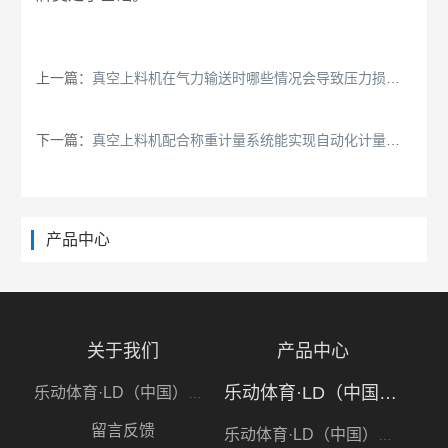
上一篇：
真空上料机在气力输送时哪些情况会导致压力损失？
下一篇：
真空上料机配合称重计量系统能实现自动化计量投料
产品中心
关于我们
产品中心
乐动体育·LD（中国）官方网站
乐动体育·LD（中国）官方网站
留言反馈
乐动体育·LD（中国）官方网站