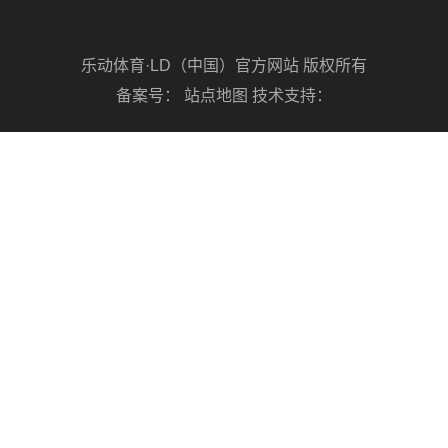
乐动体育·LD（中国）官方网站 版权所有
备案号：
站点地图
技术支持：