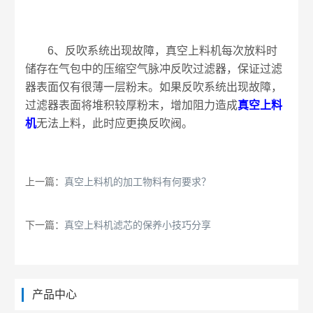
6、反吹系统出现故障，真空上料机每次放料时
储存在气包中的压缩空气脉冲反吹过滤器，保证过滤
器表面仅有很薄一层粉末。如果反吹系统出现故障，
过滤器表面将堆积较厚粉末，增加阻力造成
真空上料
机
无法上料，此时应更换反吹阀。
上一篇：
真空上料机的加工物料有何要求？
下一篇：
真空上料机滤芯的保养小技巧分享
产品中心