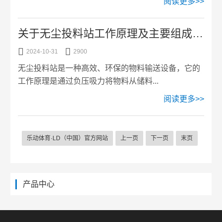
阅读更多>>
关于无尘投料站工作原理及主要组成部分


2024-10-31
2900
无尘投料站是一种高效、环保的物料输送设备，它的
工作原理是通过负压吸力将物料从储料...
阅读更多>>
乐动体育·LD（中国）官方网站
上一页
下一页
末页
产品中心