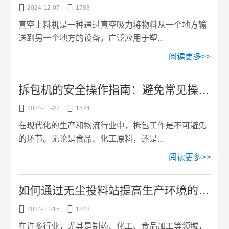


2024-12-07
1783
真空上料机是一种通过真空吸力将物料从一个地方输
送到另一个地方的设备，广泛应用于塑...
阅读更多>>
拆包机的安全操作指南：避免常见操作失误


2024-11-27
1574
在现代化的生产和物流行业中，拆包工作是不可避免
的环节。无论是食品、化工原料，还是...
阅读更多>>
如何通过无尘投料站提高生产环境的洁净度？


2024-11-15
1848
在许多行业，尤其是制药、化工、食品加工等领域，